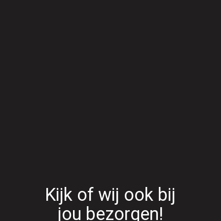
Home
Menu
Order online
Contact
Vacatures
Kijk of wij ook bij
jou bezorgen!
Login