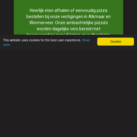
Heerlijk eten afhalen of eenvoudig pizza
bestellen bij onze vestigingen in Alkmaar en
Wormerveer. Onze ambachtelijke pizza’s
worden dagelijks vers bereid met
hoogwaardige ingrediënten en authentieke
This website uses cookies for the best user experience.
Read
Italiaanse recepten. Laat een review achter en
Confirm
more
volg uw bestelling eenvoudig tot aan de balie of
bij u thuis. Heeft u vragen? Neem gerust
contact met ons op via de contactpagina.
TIP! Bestelt u vaker? Maak een account aan en
houd overzicht over uw bestellingen of bestel
snel opnieuw.
Nonno’s – dé pizzeria voor Alkmaar en
Wormerveer. Eet smakelijk!